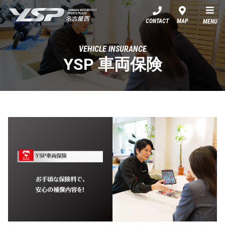
YSP名古屋西
CONTACT
MAP
MENU
VEHICLE INSURANCE
YSP 車両保険