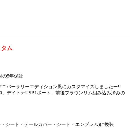
スタム
付の5年保証
00 40thアニバーサリーエディション風にカスタマイズしましたー!!
2.0、デイトナUSB1ポート、前後ブラウンリム組み込み済みの
バー・シート・テールカバー・シート・エンブレム)に換装