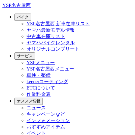
YSP名古屋西
バイク
YSP名古屋西 新車在庫リスト
ヤマハ最新モデル情報
中古車在庫リスト
ヤマハバイクレンタル
オリジナルコンプリート
サービス
YSPメニュー
YSP名古屋西メニュー
車検・整備
keeperコーティング
ETCについて
作業料金表
オススメ情報
ニュース
キャンペーンなど
インフォメーション
おすすめアイテム
イベント