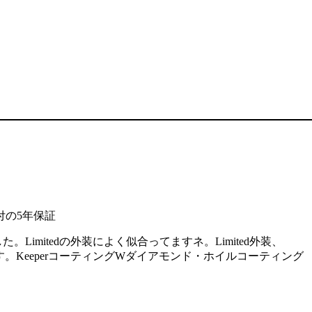
付の5年保証
Limitedの外装によく似合ってますネ。Limited外装、
。KeeperコーティングWダイアモンド・ホイルコーティング