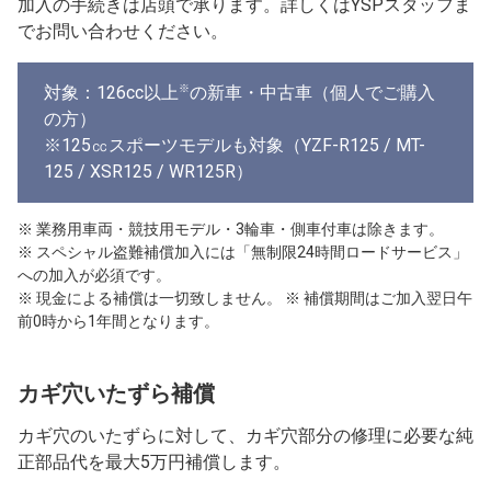
加入の手続きは店頭で承ります。詳しくはYSPスタッフま
でお問い合わせください。
※
対象：126cc以上
の新車・中古車（個人でご購入
の方）
※125㏄スポーツモデルも対象（YZF-R125 / MT-
125 / XSR125 / WR125R）
※ 業務用車両・競技用モデル・3輪車・側車付車は除きます。
※ スペシャル盗難補償加入には「無制限24時間ロードサービス」
への加入が必須です。
※ 現金による補償は一切致しません。 ※ 補償期間はご加入翌日午
前0時から1年間となります。
カギ穴いたずら補償
カギ穴のいたずらに対して、カギ穴部分の修理に必要な純
正部品代を最大5万円補償します。