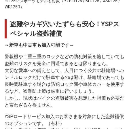
※125㏄スポーツモデルも対象（YZF-R125 / MT-125 / XSR125 /
WR125R）
盗難やカギ穴いたずらも安心！YSPス
ペシャル盗難補償
～新車も中古車も加入可能です～
警報機や二重三重のロックなどの防犯対策を施していても
盗難のリスクを完全に回避できるとは限りません。
大切な愛車への備えとして、人目につく公共の駐輪場へハ
ンドルロックだけで駐車するのは避け、駐輪場であっても
長時間駐車する場合は防犯ロック類や車体カバーを使用す
るなど、盗難防止策は厳重に行いましょう。
しかし、現状はバイクの盗難被害を想定した補償も必要だ
と言わざるを得ません。
YSPロードサービス加入のお客さまを対象にした盗難補償
のオプションです。（有料）