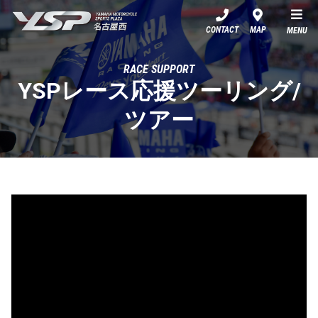
YSP名古屋西
CONTACT
MAP
MENU
RACE SUPPORT
YSPレース応援ツーリング/
ツアー