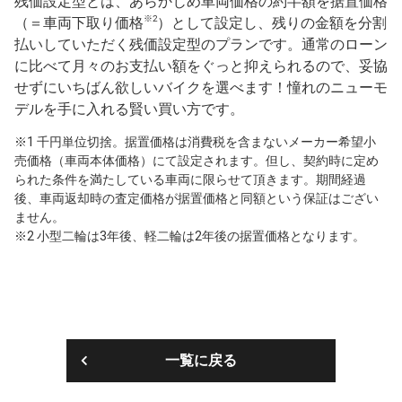
残価設定型とは、あらかじめ車両価格の約半額を据置価格
※2
（＝車両下取り価格
）として設定し、残りの金額を分割
払いしていただく残価設定型のプランです。通常のローン
に比べて月々のお支払い額をぐっと抑えられるので、妥協
せずにいちばん欲しいバイクを選べます！憧れのニューモ
デルを手に入れる賢い買い方です。
※1 千円単位切捨。据置価格は消費税を含まないメーカー希望小
売価格（車両本体価格）にて設定されます。但し、契約時に定め
られた条件を満たしている車両に限らせて頂きます。期間経過
後、車両返却時の査定価格が据置価格と同額という保証はござい
ません。
※2 小型二輪は3年後、軽二輪は2年後の据置価格となります。
一覧に戻る