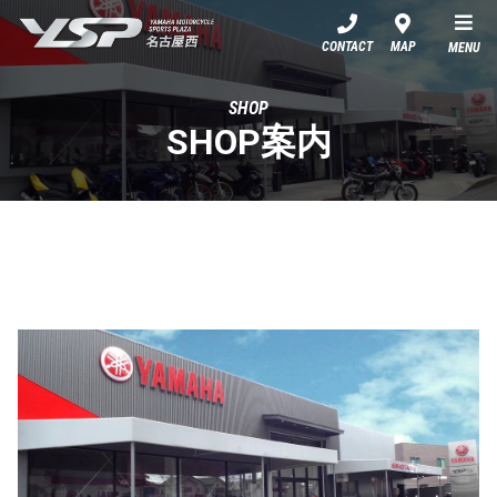
YSP名古屋西
CONTACT
MAP
MENU
SHOP
SHOP案内