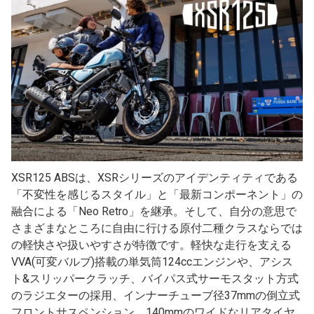
XSR125 ABSは、XSRシリーズのアイデンティティである
「不変性を感じるスタイル」と「最新コンポーネント」の
融合による「Neo Retro」を継承。そして、自分の意思で
さまざまなところに自由に行ける原付二種クラスならでは
の軽快さや扱いやすさが特徴です。軽快な走行を支える
VVA(可変バルブ)搭載の単気筒124ccエンジンや、アシス
ト&スリッパークラッチ、バイパス式サーモスタット方式
のラジエターの採用、インナーチューブ径37mmの倒立式
フロントサスペンション、140mmのワイドなリアタイヤ