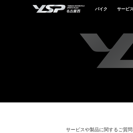
YSP名古屋西
バイク
サービ
サービスや製品に関するご質問