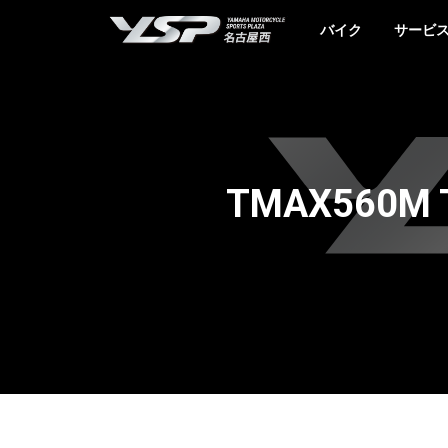
YSP名古屋西
バイク
サービ
TMAX560M 