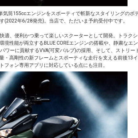
ブ単気筒155ccエンジンをスポーティで斬新なスタイリングの
します(2022年6/28発売)。当店で、ただいま予約受付中です。
・通学に快適、便利かつ乗って楽しいスクーターとして開発。トラ
境性能が両立するBLUE COREエンジンの搭載や、静粛なエンジ
全域でのハイパワーに貢献するVVA(可変バルブ)の採用、そして、スト
量・高剛性の新フレームとスポーティな走行を支える前後13
トフォン専用アプリに対応している点にも注目。