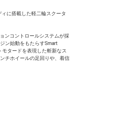
ボディに搭載した軽二輪スクータ
クションコントロールシステムが採
ン始動をもたらすSmart
リートモタードを表現した斬新なス
インチホイールの足回りや、着信