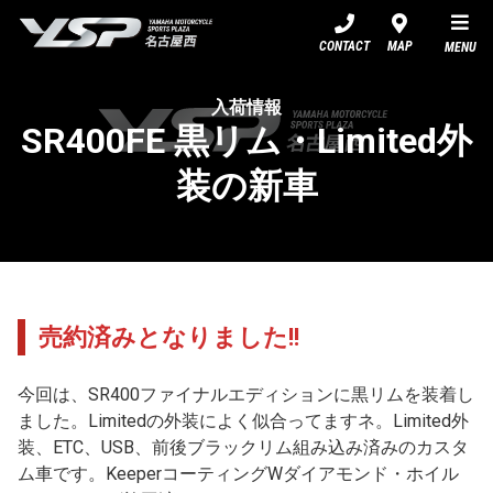
YSP名古屋西
CONTACT
MAP
MENU
入荷情報
SR400FE 黒リム・Limited外
装の新車
売約済みとなりました!!
今回は、SR400ファイナルエディションに黒リムを装着し
ました。Limitedの外装によく似合ってますネ。Limited外
装、ETC、USB、前後ブラックリム組み込み済みのカスタ
ム車です。KeeperコーティングWダイアモンド・ホイル