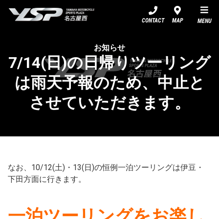
YSP名古屋西
CONTACT
MAP
MENU
お知らせ
7/14(日)の日帰りツーリング
は雨天予報のため、中止と
させていただきます。
なお、10/12(土)・13(日)の恒例一泊ツーリングは伊豆・
下田方面に行きます。
一泊ツーリングをお楽し