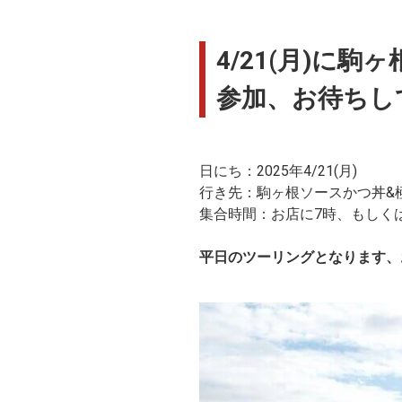
4/21(月)に
参加、お待ちして
日にち：2025年4/21(月)
行き先：駒ヶ根ソースかつ丼&
集合時間：お店に7時、もしく
平日のツーリングとなります、