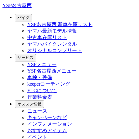
YSP名古屋西
バイク
YSP名古屋西 新車在庫リスト
ヤマハ最新モデル情報
中古車在庫リスト
ヤマハバイクレンタル
オリジナルコンプリート
サービス
YSPメニュー
YSP名古屋西メニュー
車検・整備
keeperコーティング
ETCについて
作業料金表
オススメ情報
ニュース
キャンペーンなど
インフォメーション
おすすめアイテム
イベント