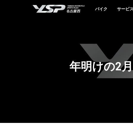
YSP名古屋西
バイク
サービ
年明けの2月