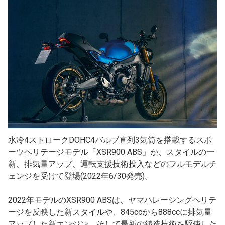
水冷4ストロークDOHC4バルブ直列3気筒を搭載するスポ
ーツヘリテージモデル「XSR900 ABS」が、スタイルの一
新、排気量アップ、運転支援技術投入などのフルモデルチ
ェンジを受けて登場(2022年6/30発売)。
2022年モデルのXSR900 ABSは、ヤマハレーシングヘリテ
ージを反映した新スタイルや、845ccから888ccに排気量
アップした新エンジン、そして最新の鋳造技術を駆使した