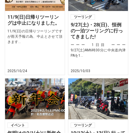
11/9(日)日帰りツーリン
ツーリング
グは中止になりました。
9/27(土)・28(日)、恒例
の一泊ツーリングに行っ
11/9(日)の日帰りツーリングです
てきました!
が雨天予報の為、中止とさせて頂
きます...
ーーー 1日目 ーーー
9/27(土)AM6時30分に中央道内津
PAを1...
2025/10/24
2025/10/03
イベント
ツーリング