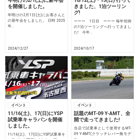
年明けの2/1(土)に新年会
10/12(土)・13(日) 行って
を開催しました。
きました、1泊ツーリン
グ!
年明けの2月1日(土)にお客さんと
の新年会をしました。 日時 2025
ーーー 1日目 ーーー 毎年恒例
年...
の1泊ツーリングへ行ってきまし
た! 今年...
2024/12/27
2024/10/17
イベント
イベント
11/16(土)、17(日)にYSP
話題のMT-09 Y-AMT、全
試乗車キャラバンを開催
開で走ってきました!
しました。
当店で試乗車として使用するMT-
09 Y-AMT(クラッチレバー無モデ
11/16(土)、17(日)にYSP試乗車キ